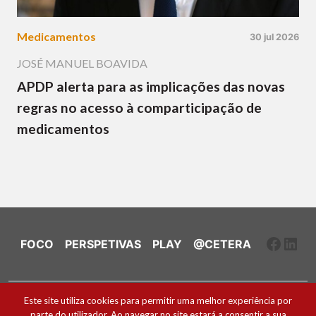
Medicamentos
30 jul 2026
JOSÉ MANUEL BOAVIDA
APDP alerta para as implicações das novas
regras no acesso à comparticipação de
medicamentos
Faceb
Link
FOCO
PERSPETIVAS
PLAY
@CETERA
Ficha Técnica e Estatuto Editorial
Este site utiliza cookies para permitir uma melhor experiência por
parte do utilizador. Ao navegar no site estará a consentir a sua