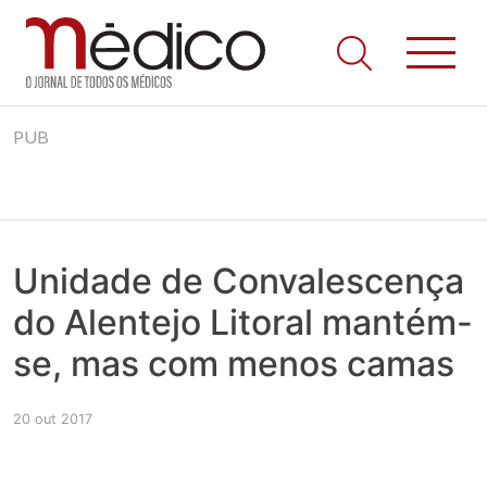
Jornal Médico
Médico – O Jornal de Todos os Médicos. Onde as notícias
Skip
realmente contam! Tudo o que se passa na Saúde!
PUB
to
content
Unidade de Convalescença
do Alentejo Litoral mantém-
se, mas com menos camas
20 out 2017