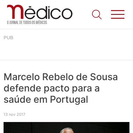
Jornal Médico
Médico – O Jornal de Todos os Médicos. Onde as notícias
Skip
realmente contam! Tudo o que se passa na Saúde!
PUB
to
content
Marcelo Rebelo de Sousa
defende pacto para a
saúde em Portugal
13 nov 2017