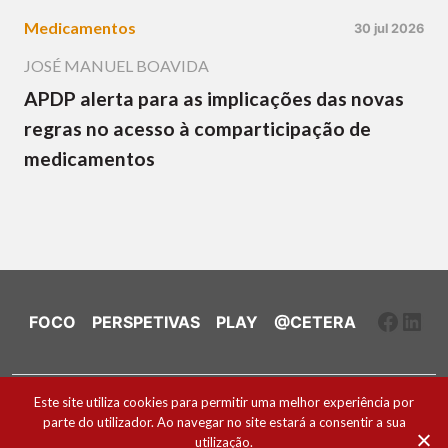
Medicamentos
30 jul 2026
JOSÉ MANUEL BOAVIDA
APDP alerta para as implicações das novas
regras no acesso à comparticipação de
medicamentos
Faceb
Link
FOCO
PERSPETIVAS
PLAY
@CETERA
Ficha Técnica e Estatuto Editorial
Este site utiliza cookies para permitir uma melhor experiência por
parte do utilizador. Ao navegar no site estará a consentir a sua
Política de Cookies
utilização.