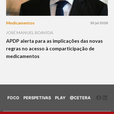
Medicamentos
30 jul 2026
JOSÉ MANUEL BOAVIDA
APDP alerta para as implicações das novas
regras no acesso à comparticipação de
medicamentos
Faceb
Link
FOCO
PERSPETIVAS
PLAY
@CETERA