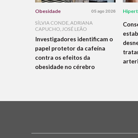
Obesidade
Hiper
05 ago 2026
SÍLVIA CONDE
,
ADRIANA
Cons
CAPUCHO
,
JOSÉ LEÃO
estab
Investigadores identificam o
desne
papel protetor da cafeína
trata
contra os efeitos da
arter
obesidade no cérebro