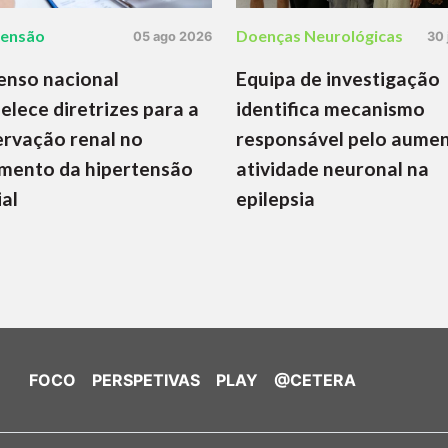
tensão
Doenças Neurológicas
05 ago 2026
30 
enso nacional
Equipa de investigação
elece diretrizes para a
identifica mecanismo
rvação renal no
responsável pelo aume
mento da hipertensão
atividade neuronal na
ial
epilepsia
FOCO
PERSPETIVAS
PLAY
@CETERA