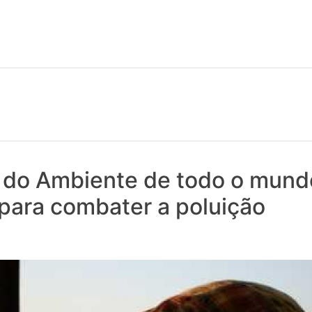
 notícias realmente contam! Tudo o que se passa na Saúde!
s do Ambiente de todo o mund
para combater a poluição