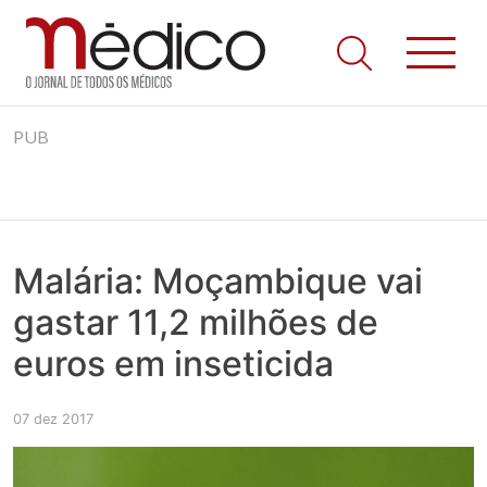
Jornal Médico
Médico – O Jornal de Todos os Médicos. Onde as notícias
Skip
realmente contam! Tudo o que se passa na Saúde!
PUB
to
content
Malária: Moçambique vai
gastar 11,2 milhões de
euros em inseticida
07 dez 2017