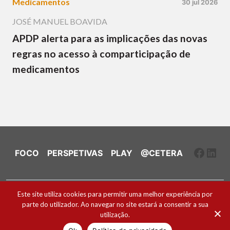
Medicamentos
30 jul 2026
JOSÉ MANUEL BOAVIDA
APDP alerta para as implicações das novas
regras no acesso à comparticipação de
medicamentos
Faceb
Link
FOCO
PERSPETIVAS
PLAY
@CETERA
Ficha Técnica e Estatuto Editorial
Este site utiliza cookies para permitir uma melhor experiência por
parte do utilizador. Ao navegar no site estará a consentir a sua
Política de Cookies
utilização.
2026 ® Todos os direitos reservados