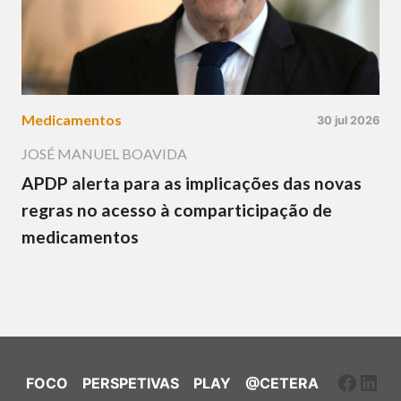
Medicamentos
30 jul 2026
JOSÉ MANUEL BOAVIDA
APDP alerta para as implicações das novas
regras no acesso à comparticipação de
medicamentos
Faceb
Link
FOCO
PERSPETIVAS
PLAY
@CETERA