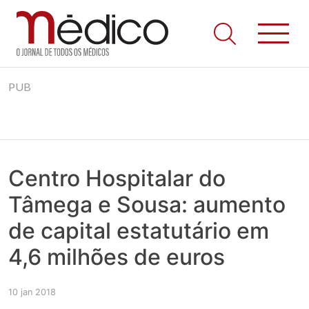
Jornal Médico
Médico – O Jornal de Todos os Médicos. Onde as notícias
Skip
realmente contam! Tudo o que se passa na Saúde!
PUB
to
content
Centro Hospitalar do
Tâmega e Sousa: aumento
de capital estatutário em
4,6 milhões de euros
10 jan 2018