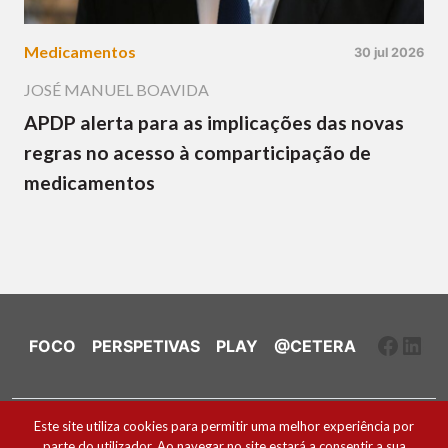
Medicamentos
30 jul 2026
JOSÉ MANUEL BOAVIDA
APDP alerta para as implicações das novas
regras no acesso à comparticipação de
medicamentos
Faceb
Link
FOCO
PERSPETIVAS
PLAY
@CETERA
Ficha Técnica e Estatuto Editorial
Este site utiliza cookies para permitir uma melhor experiência por
parte do utilizador. Ao navegar no site estará a consentir a sua