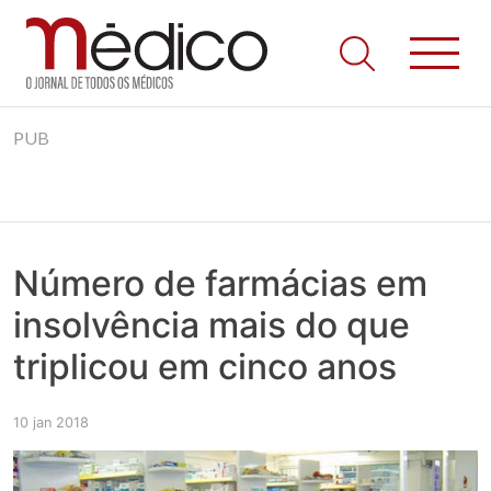
Jornal Médico
Médico – O Jornal de Todos os Médicos. Onde as notícias
Skip
realmente contam! Tudo o que se passa na Saúde!
PUB
to
content
Número de farmácias em
insolvência mais do que
triplicou em cinco anos
10 jan 2018