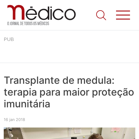
Jornal Médico
Médico – O Jornal de Todos os Médicos. Onde as notícias
Skip
realmente contam! Tudo o que se passa na Saúde!
PUB
to
content
Transplante de medula:
terapia para maior proteção
imunitária
16 jan 2018