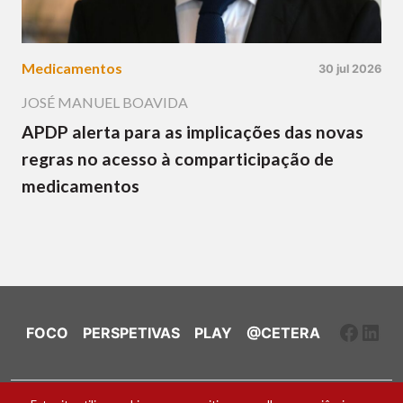
Medicamentos
30 jul 2026
JOSÉ MANUEL BOAVIDA
APDP alerta para as implicações das novas
regras no acesso à comparticipação de
medicamentos
Faceb
Link
FOCO
PERSPETIVAS
PLAY
@CETERA