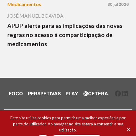
Medicamentos
30 jul 2026
JOSÉ MANUEL BOAVIDA
APDP alerta para as implicações das novas
regras no acesso à comparticipação de
medicamentos
Faceb
Link
FOCO
PERSPETIVAS
PLAY
@CETERA
Ficha Técnica e Estatuto Editorial
Este site utiliza cookies para permitir uma melhor experiência por
parte do utilizador. Ao navegar no site estará a consentir a sua
Política de Cookies
utilização.
2026 ® Todos os direitos reservados