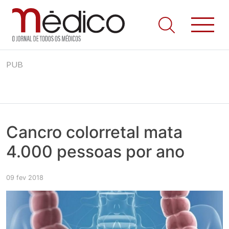
Jornal Médico
Médico – O Jornal de Todos os Médicos. Onde as notícias
Skip
realmente contam! Tudo o que se passa na Saúde!
PUB
to
content
Cancro colorretal mata
4.000 pessoas por ano
09 fev 2018