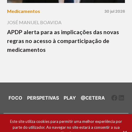
Medicamentos
30 jul 2026
JOSÉ MANUEL BOAVIDA
APDP alerta para as implicações das novas
regras no acesso à comparticipação de
medicamentos
Faceb
Link
FOCO
PERSPETIVAS
PLAY
@CETERA
Ficha Técnica e Estatuto Editorial
Este site utiliza cookies para permitir uma melhor experiência por
parte do utilizador. Ao navegar no site estará a consentir a sua
Política de Cookies