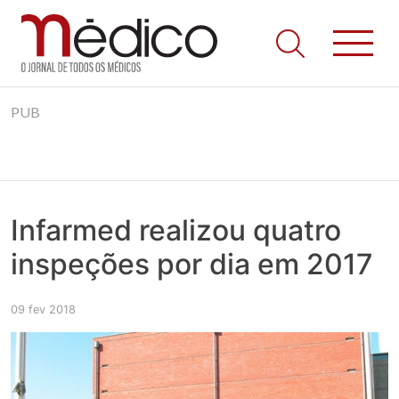
Jornal Médico
Médico – O Jornal de Todos os Médicos. Onde as notícias
Skip
realmente contam! Tudo o que se passa na Saúde!
PUB
to
content
Infarmed realizou quatro
inspeções por dia em 2017
09 fev 2018