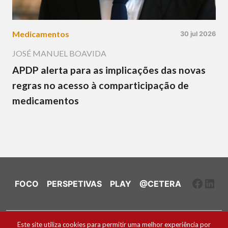
Medicamentos
30 jul 2026
JOSÉ MANUEL BOAVIDA
APDP alerta para as implicações das novas
regras no acesso à comparticipação de
medicamentos
Faceb
Link
FOCO
PERSPETIVAS
PLAY
@CETERA
Ficha Técnica e Estatuto Editorial
Este site utiliza cookies para permitir uma melhor experiência por