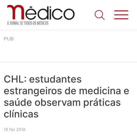
Jornal Médico
Médico – O Jornal de Todos os Médicos. Onde as notícias
Skip
realmente contam! Tudo o que se passa na Saúde!
PUB
to
content
CHL: estudantes
estrangeiros de medicina e
saúde observam práticas
clínicas
19 fev 2018