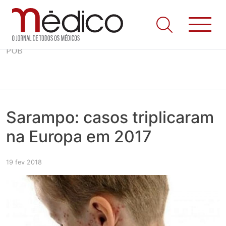
Skip
Jornal Médico
Médico – O Jornal de Todos os Médicos. Onde as notícias
PUB
to
realmente contam! Tudo o que se passa na Saúde!
content
Sarampo: casos triplicaram
na Europa em 2017
19 fev 2018