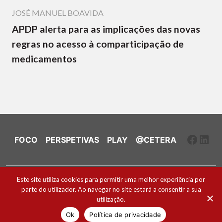
JOSÉ MANUEL BOAVIDA
APDP alerta para as implicações das novas
regras no acesso à comparticipação de
medicamentos
Faceb
Link
FOCO
PERSPETIVAS
PLAY
@CETERA
Ficha Técnica e Estatuto Editorial
Este site utiliza cookies para permitir uma melhor experiência por
parte do utilizador. Ao navegar no site estará a consentir a sua
Política de Cookies
utilização.
2026 ® Todos os direitos reservados
Ok
Política de privacidade