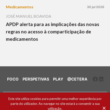
Medicamentos
30 jul 2026
JOSÉ MANUEL BOAVIDA
APDP alerta para as implicações das novas
regras no acesso à comparticipação de
medicamentos
Faceb
Link
FOCO
PERSPETIVAS
PLAY
@CETERA
Ficha Técnica e Estatuto Editorial
Este site utiliza cookies para permitir uma melhor experiência por
parte do utilizador. Ao navegar no site estará a consentir a sua
Política de Cookies
utilização.