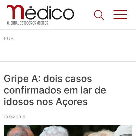
Jornal Médico
Médico – O Jornal de Todos os Médicos. Onde as notícias
Skip
realmente contam! Tudo o que se passa na Saúde!
PUB
to
content
Gripe A: dois casos
confirmados em lar de
idosos nos Açores
19 fev 2018