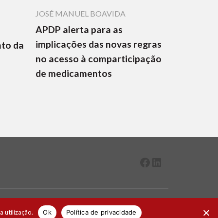
JOSÉ MANUEL BOAVIDA
APDP alerta para as
implicações das novas regras
nto da
no acesso à comparticipação
de medicamentos
Facebook
LinkedIn
2026 ® Todos os direitos reservados
a utilização.
Ok
Política de privacidade