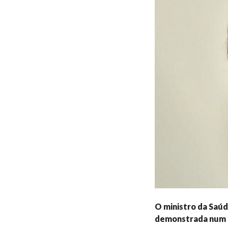
O ministro da Saúd
demonstrada num e