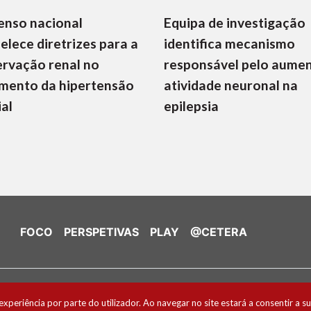
enso nacional
Equipa de investigação
elece diretrizes para a
identifica mecanismo
rvação renal no
responsável pelo aume
mento da hipertensão
atividade neuronal na
ial
epilepsia
FOCO
PERSPETIVAS
PLAY
@CETERA
de Cookies
experiência por parte do utilizador. Ao navegar no site estará a consentir a su