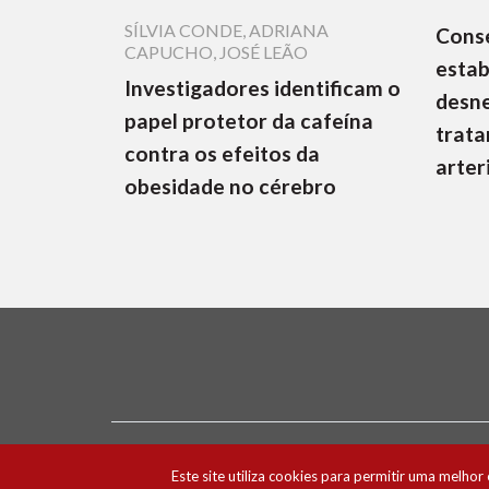
SÍLVIA CONDE
,
ADRIANA
Cons
CAPUCHO
,
JOSÉ LEÃO
estab
Investigadores identificam o
desne
papel protetor da cafeína
trata
contra os efeitos da
arter
obesidade no cérebro
Ficha Técnica e Estatuto Editorial
Política 
Este site utiliza cookies para permitir uma melhor 