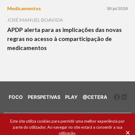
Medicamentos
30 jul 2026
JOSÉ MANUEL BOAVIDA
APDP alerta para as implicações das novas
regras no acesso à comparticipação de
medicamentos
Faceb
Link
FOCO
PERSPETIVAS
PLAY
@CETERA
Ficha Técnica e Estatuto Editorial
Este site utiliza cookies para permitir uma melhor experiência por
parte do utilizador. Ao navegar no site estará a consentir a sua
Política de Cookies
utilização.