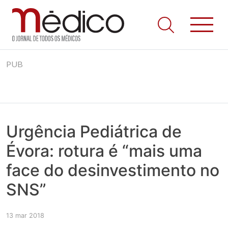
Jornal Médico
Médico – O Jornal de Todos os Médicos. Onde as notícias
Skip
realmente contam! Tudo o que se passa na Saúde!
PUB
to
content
Urgência Pediátrica de
Évora: rotura é “mais uma
face do desinvestimento no
SNS”
13 mar 2018