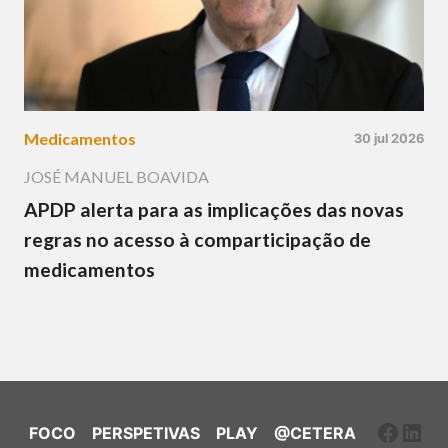
Medicamentos
30 jul 2026
JOSÉ MANUEL BOAVIDA
APDP alerta para as implicações das novas
regras no acesso à comparticipação de
medicamentos
Faceb
Link
FOCO
PERSPETIVAS
PLAY
@CETERA