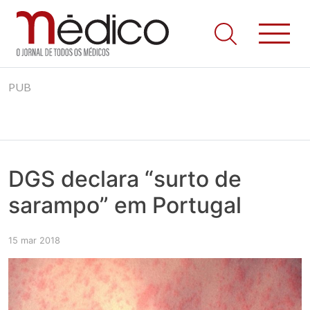
Jornal Médico
Médico – O Jornal de Todos os Médicos. Onde as notícias
Skip
realmente contam! Tudo o que se passa na Saúde!
PUB
to
content
DGS declara “surto de
sarampo” em Portugal
15 mar 2018