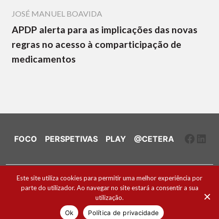
JOSÉ MANUEL BOAVIDA
APDP alerta para as implicações das novas
regras no acesso à comparticipação de
medicamentos
Faceb
Link
FOCO
PERSPETIVAS
PLAY
@CETERA
Ficha Técnica e Estatuto Editorial
Este site utiliza cookies para permitir uma melhor experiência por
parte do utilizador. Ao navegar no site estará a consentir a sua
Política de Cookies
utilização.
2026 ® Todos os direitos reservados
Ok
Política de privacidade