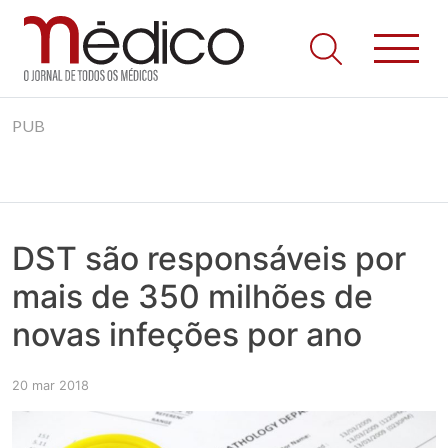
Jornal Médico
Médico – O Jornal de Todos os Médicos. Onde as notícias
Skip
realmente contam! Tudo o que se passa na Saúde!
PUB
to
content
DST são responsáveis por
mais de 350 milhões de
novas infeções por ano
20 mar 2018