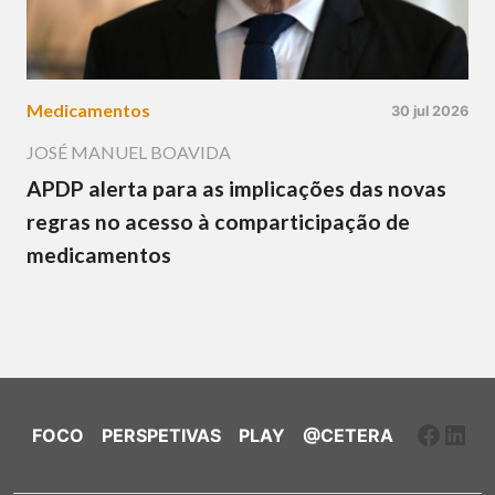
Medicamentos
30 jul 2026
JOSÉ MANUEL BOAVIDA
APDP alerta para as implicações das novas
regras no acesso à comparticipação de
medicamentos
Faceb
Link
FOCO
PERSPETIVAS
PLAY
@CETERA