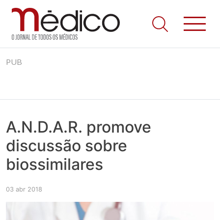
Jornal Médico
Médico – O Jornal de Todos os Médicos. Onde as notícias
Skip
realmente contam! Tudo o que se passa na Saúde!
PUB
to
content
A.N.D.A.R. promove
discussão sobre
biossimilares
03 abr 2018