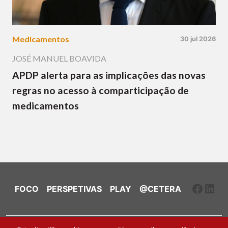
Medicamentos
30 jul 2026
JOSÉ MANUEL BOAVIDA
APDP alerta para as implicações das novas
regras no acesso à comparticipação de
medicamentos
Faceb
Link
FOCO
PERSPETIVAS
PLAY
@CETERA