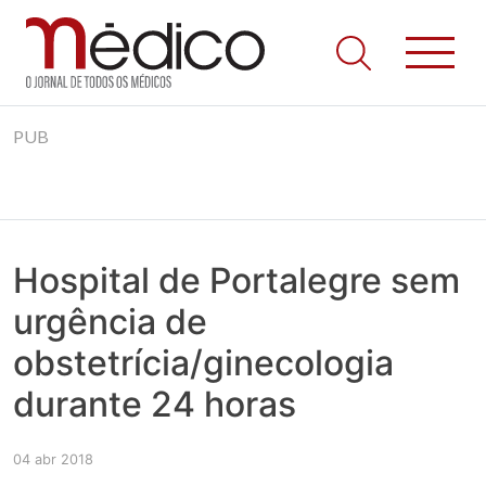
Jornal Médico
Médico – O Jornal de Todos os Médicos. Onde as notícias
Skip
realmente contam! Tudo o que se passa na Saúde!
PUB
to
content
Hospital de Portalegre sem
urgência de
obstetrícia/ginecologia
durante 24 horas
04 abr 2018