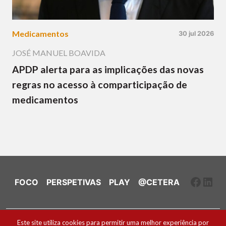
Medicamentos
30 jul 2026
JOSÉ MANUEL BOAVIDA
APDP alerta para as implicações das novas
regras no acesso à comparticipação de
medicamentos
Faceb
Link
FOCO
PERSPETIVAS
PLAY
@CETERA
Ficha Técnica e Estatuto Editorial
Este site utiliza cookies para permitir uma melhor experiência por