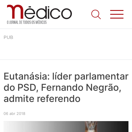
Jornal Médico
Médico – O Jornal de Todos os Médicos. Onde as notícias
Skip
realmente contam! Tudo o que se passa na Saúde!
PUB
to
content
Eutanásia: líder parlamentar
do PSD, Fernando Negrão,
admite referendo
06 abr 2018