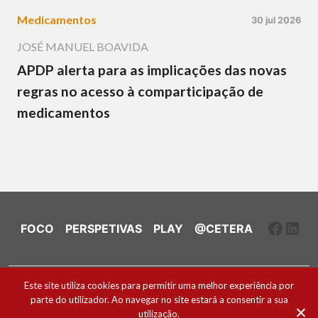
Medicamentos
30 jul 2026
JOSÉ MANUEL BOAVIDA
APDP alerta para as implicações das novas
regras no acesso à comparticipação de
medicamentos
Faceb
Link
FOCO
PERSPETIVAS
PLAY
@CETERA
Ficha Técnica e Estatuto Editorial
Este site utiliza cookies para permitir uma melhor experiência por
parte do utilizador. Ao navegar no site estará a consentir a sua
Política de Cookies
utilização.