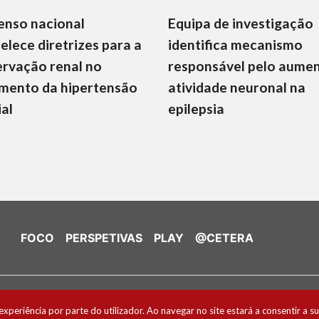
enso nacional
Equipa de investigação
elece diretrizes para a
identifica mecanismo
rvação renal no
responsável pelo aume
mento da hipertensão
atividade neuronal na
ial
epilepsia
FOCO
PERSPETIVAS
PLAY
@CETERA
de Cookies
experiência por parte do utilizador. Ao navegar no site estará a consentir a su