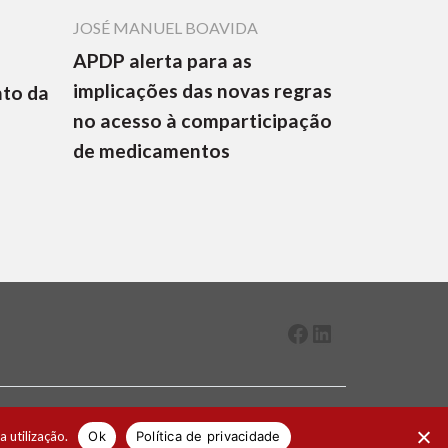
JOSÉ MANUEL BOAVIDA
APDP alerta para as
implicações das novas regras
nto da
no acesso à comparticipação
de medicamentos
Facebook
LinkedIn
2026 ® Todos os direitos reservados
a utilização.
Ok
Política de privacidade