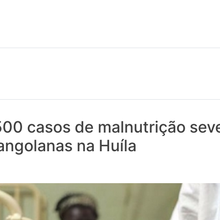
 notícias realmente contam! Tudo o que se passa na Saúde!
500 casos de malnutrição sev
angolanas na Huíla