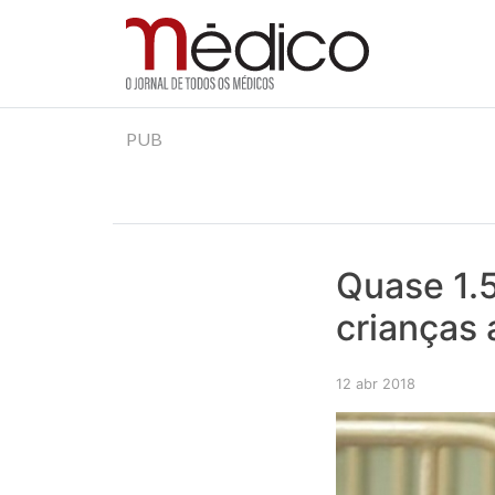
Jornal Médico
Médico – O Jornal de Todos os Médicos. Onde as
Skip
PUB
to
content
Quase 1.
crianças 
12 abr 2018