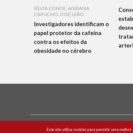
SÍLVIA CONDE
,
ADRIANA
Cons
CAPUCHO
,
JOSÉ LEÃO
estab
Investigadores identificam o
desne
papel protetor da cafeína
trata
contra os efeitos da
arter
obesidade no cérebro
Ficha Técnica e Estatuto Editorial
Política 
Este site utiliza cookies para permitir uma melhor 