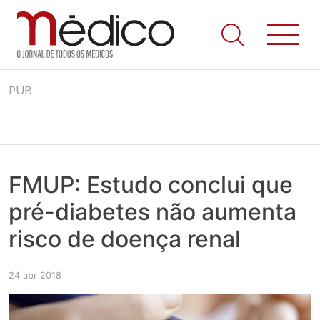
Jornal Médico
Médico – O Jornal de Todos os Médicos. Onde as notícias
Skip
realmente contam! Tudo o que se passa na Saúde!
PUB
to
content
FMUP: Estudo conclui que
pré-diabetes não aumenta
risco de doença renal
24 abr 2018