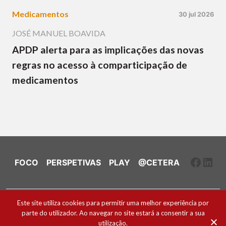
Medicamentos
30 jul 2026
JOSÉ MANUEL BOAVIDA
APDP alerta para as implicações das novas
regras no acesso à comparticipação de
medicamentos
Faceb
Link
FOCO
PERSPETIVAS
PLAY
@CETERA
Ficha Técnica e Estatuto Editorial
Este site utiliza cookies para permitir uma melhor experiência por
parte do utilizador. Ao navegar no site estará a consentir a sua
Política de Cookies
utilização.