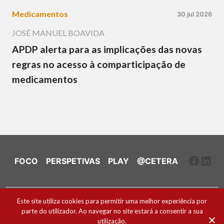
Medicamentos
30 jul 2026
JOSÉ MANUEL BOAVIDA
APDP alerta para as implicações das novas
regras no acesso à comparticipação de
medicamentos
Faceb
Link
FOCO
PERSPETIVAS
PLAY
@CETERA
Ficha Técnica e Estatuto Editorial
Este site utiliza cookies para permitir uma melhor experiência por
parte do utilizador. Ao navegar no site estará a consentir a sua
Política de Cookies
utilização.