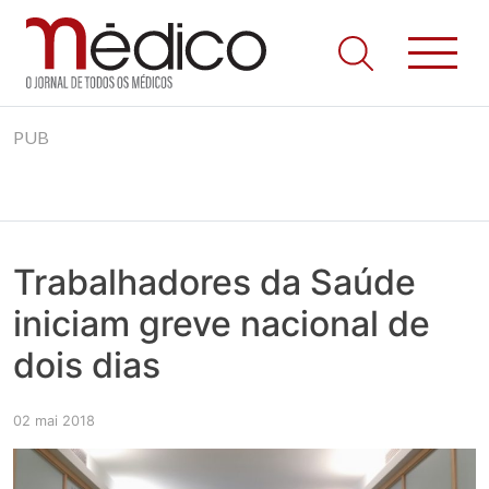
Jornal Médico
Médico – O Jornal de Todos os Médicos. Onde as notícias
Skip
realmente contam! Tudo o que se passa na Saúde!
PUB
to
content
Trabalhadores da Saúde
iniciam greve nacional de
dois dias
02 mai 2018