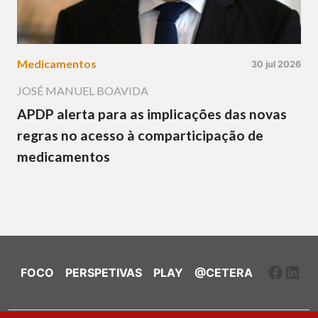
Medicamentos
30 jul 2026
JOSÉ MANUEL BOAVIDA
APDP alerta para as implicações das novas
regras no acesso à comparticipação de
medicamentos
Faceb
Link
FOCO
PERSPETIVAS
PLAY
@CETERA