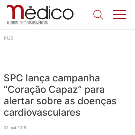
Jornal Médico
Médico – O Jornal de Todos os Médicos. Onde as notícias
Skip
realmente contam! Tudo o que se passa na Saúde!
PUB
to
content
SPC lança campanha
“Coração Capaz” para
alertar sobre as doenças
cardiovasculares
04 mai 2018