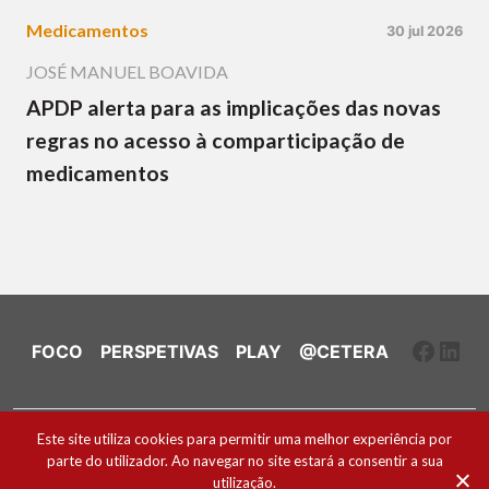
Medicamentos
30 jul 2026
JOSÉ MANUEL BOAVIDA
APDP alerta para as implicações das novas
regras no acesso à comparticipação de
medicamentos
Faceb
Link
FOCO
PERSPETIVAS
PLAY
@CETERA
Ficha Técnica e Estatuto Editorial
Este site utiliza cookies para permitir uma melhor experiência por
parte do utilizador. Ao navegar no site estará a consentir a sua
Política de Cookies
utilização.