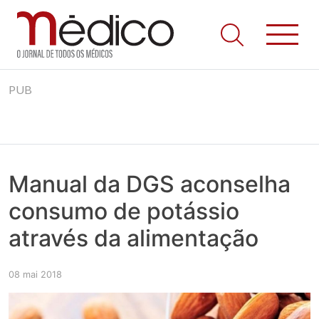
Jornal Médico
Médico – O Jornal de Todos os Médicos. Onde as notícias
Skip
realmente contam! Tudo o que se passa na Saúde!
PUB
to
content
Manual da DGS aconselha
consumo de potássio
através da alimentação
08 mai 2018