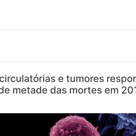
 notícias realmente contam! Tudo o que se passa na Saúde!
irculatórias e tumores respo
 de metade das mortes em 20