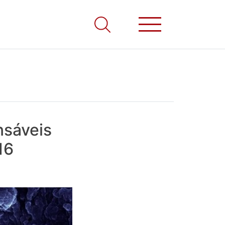
nsáveis
16