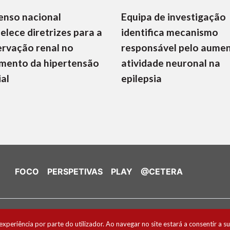
enso nacional
Equipa de investigação
elece diretrizes para a
identifica mecanismo
rvação renal no
responsável pelo aume
mento da hipertensão
atividade neuronal na
ial
epilepsia
FOCO
PERSPETIVAS
PLAY
@CETERA
de Cookies
experiência por parte do utilizador. Ao navegar no site estará a consentir a su