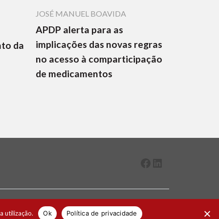
JOSÉ MANUEL BOAVIDA
APDP alerta para as
implicações das novas regras
nto da
no acesso à comparticipação
de medicamentos
Facebook
LinkedIn
2026 ® Todos os direitos reservados
a utilização.
Ok
Política de privacidade