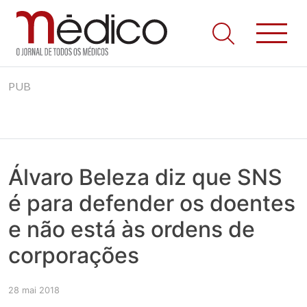
Jornal Médico
Médico – O Jornal de Todos os Médicos. Onde as notícias
Skip
realmente contam! Tudo o que se passa na Saúde!
PUB
to
content
Álvaro Beleza diz que SNS
é para defender os doentes
e não está às ordens de
corporações
28 mai 2018