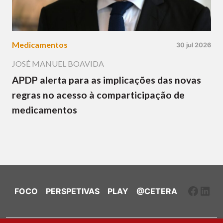
Medicamentos
30 jul 2026
JOSÉ MANUEL BOAVIDA
APDP alerta para as implicações das novas
regras no acesso à comparticipação de
medicamentos
Faceb
Link
FOCO
PERSPETIVAS
PLAY
@CETERA