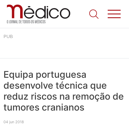
Jornal Médico
Médico – O Jornal de Todos os Médicos. Onde as notícias
Skip
realmente contam! Tudo o que se passa na Saúde!
PUB
to
content
Equipa portuguesa
desenvolve técnica que
reduz riscos na remoção de
tumores cranianos
04 jun 2018