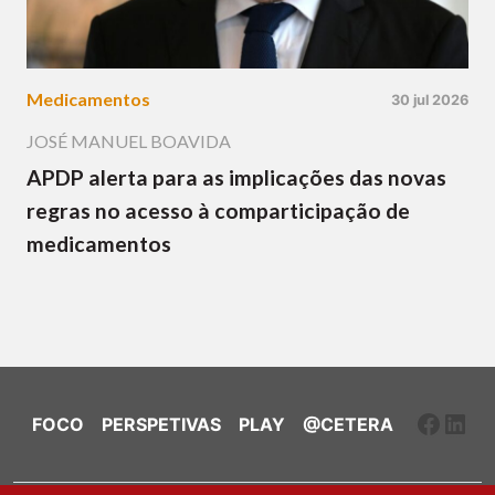
Medicamentos
30 jul 2026
JOSÉ MANUEL BOAVIDA
APDP alerta para as implicações das novas
regras no acesso à comparticipação de
medicamentos
Faceb
Link
FOCO
PERSPETIVAS
PLAY
@CETERA