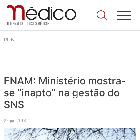
Jornal Médico
Médico – O Jornal de Todos os Médicos. Onde as notícias
Skip
realmente contam! Tudo o que se passa na Saúde!
PUB
to
content
FNAM: Ministério mostra-
se “inapto” na gestão do
SNS
29 jun 2018