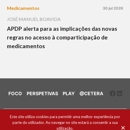
Medicamentos
30 jul 2026
JOSÉ MANUEL BOAVIDA
APDP alerta para as implicações das novas
regras no acesso à comparticipação de
medicamentos
Faceb
Link
FOCO
PERSPETIVAS
PLAY
@CETERA
Ficha Técnica e Estatuto Editorial
Este site utiliza cookies para permitir uma melhor experiência por
parte do utilizador. Ao navegar no site estará a consentir a sua
Política de Cookies
utilização.