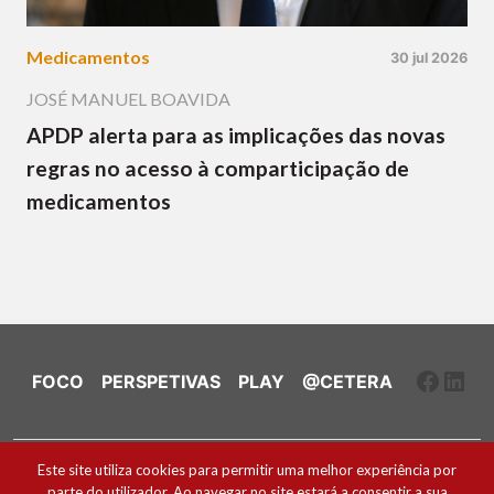
Medicamentos
30 jul 2026
JOSÉ MANUEL BOAVIDA
APDP alerta para as implicações das novas
regras no acesso à comparticipação de
medicamentos
Faceb
Link
FOCO
PERSPETIVAS
PLAY
@CETERA
Ficha Técnica e Estatuto Editorial
Este site utiliza cookies para permitir uma melhor experiência por
parte do utilizador. Ao navegar no site estará a consentir a sua