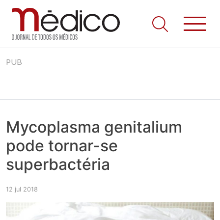
Jornal Médico
Médico – O Jornal de Todos os Médicos. Onde as notícias
Skip
realmente contam! Tudo o que se passa na Saúde!
PUB
to
content
Mycoplasma genitalium
pode tornar-se
superbactéria
12 jul 2018