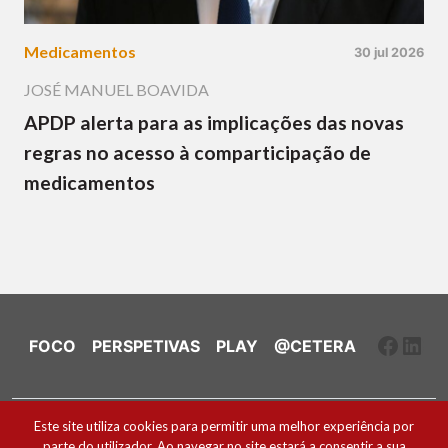
Medicamentos
30 jul 2026
JOSÉ MANUEL BOAVIDA
APDP alerta para as implicações das novas
regras no acesso à comparticipação de
medicamentos
Faceb
Link
FOCO
PERSPETIVAS
PLAY
@CETERA
Ficha Técnica e Estatuto Editorial
Este site utiliza cookies para permitir uma melhor experiência por
parte do utilizador. Ao navegar no site estará a consentir a sua