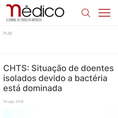
Jornal Médico
Médico – O Jornal de Todos os Médicos. Onde as notícias
Skip
realmente contam! Tudo o que se passa na Saúde!
PUB
to
content
CHTS: Situação de doentes
isolados devido a bactéria
está dominada
20 ago 2018