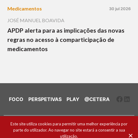
Medicamentos
30 jul 2026
JOSÉ MANUEL BOAVIDA
APDP alerta para as implicações das novas
regras no acesso à comparticipação de
medicamentos
Faceb
Link
FOCO
PERSPETIVAS
PLAY
@CETERA
Ficha Técnica e Estatuto Editorial
Este site utiliza cookies para permitir uma melhor experiência por
parte do utilizador. Ao navegar no site estará a consentir a sua
Política de Cookies
utilização.