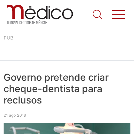
Jornal Médico
Médico – O Jornal de Todos os Médicos. Onde as notícias
Skip
realmente contam! Tudo o que se passa na Saúde!
PUB
to
content
Governo pretende criar
cheque-dentista para
reclusos
21 ago 2018