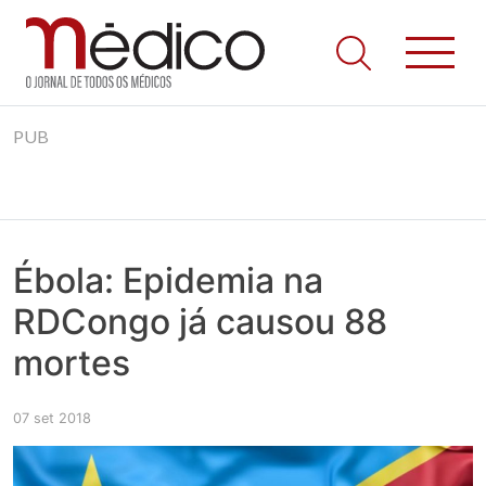
Jornal Médico
Médico – O Jornal de Todos os Médicos. Onde as notícias
Skip
realmente contam! Tudo o que se passa na Saúde!
PUB
to
content
Ébola: Epidemia na
RDCongo já causou 88
mortes
07 set 2018