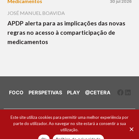
Medicamentos
30 jul 2026
JOSÉ MANUEL BOAVIDA
APDP alerta para as implicações das novas
regras no acesso à comparticipação de
medicamentos
Faceb
Link
FOCO
PERSPETIVAS
PLAY
@CETERA
Ficha Técnica e Estatuto Editorial
Este site utiliza cookies para permitir uma melhor experiência por
parte do utilizador. Ao navegar no site estará a consentir a sua
Política de Cookies
utilização.
2026 ® Todos os direitos reservados