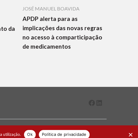
JOSÉ MANUEL BOAVIDA
APDP alerta para as
implicações das novas regras
nto da
no acesso à comparticipação
de medicamentos
Facebook
LinkedIn
2026 ® Todos os direitos reservados
a utilização.
Ok
Política de privacidade