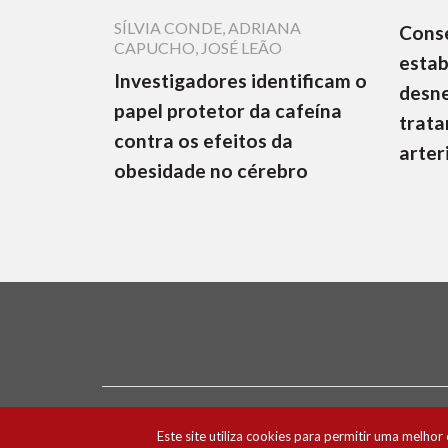
SÍLVIA CONDE
,
ADRIANA
Cons
CAPUCHO
,
JOSÉ LEÃO
estab
Investigadores identificam o
desne
papel protetor da cafeína
trata
contra os efeitos da
arter
obesidade no cérebro
Ficha Técnica e Estatuto Editorial
Política 
Este site utiliza cookies para permitir uma melhor 