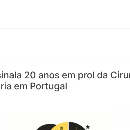
 notícias realmente contam! Tudo o que se passa na Saúde!
nala 20 anos em prol da Ciru
ria em Portugal