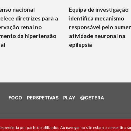
enso nacional
Equipa de investigação
elece diretrizes para a
identifica mecanismo
rvação renal no
responsável pelo aume
mento da hipertensão
atividade neuronal na
ial
epilepsia
FOCO
PERSPETIVAS
PLAY
@CETERA
de Cookies
experiência por parte do utilizador. Ao navegar no site estará a consentir a su