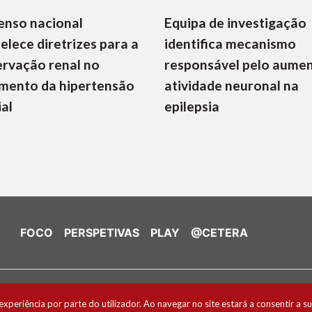
enso nacional
Equipa de investigação
elece diretrizes para a
identifica mecanismo
rvação renal no
responsável pelo aume
mento da hipertensão
atividade neuronal na
ial
epilepsia
FOCO
PERSPETIVAS
PLAY
@CETERA
de Cookies
experiência por parte do utilizador. Ao navegar no site estará a consentir a su