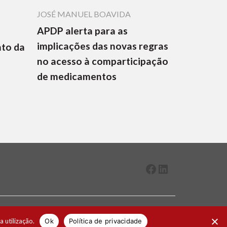
JOSÉ MANUEL BOAVIDA
APDP alerta para as
implicações das novas regras
nto da
no acesso à comparticipação
de medicamentos
Facebook
LinkedIn
2026 ® Todos os direitos reservados
a utilização.
Ok
Política de privacidade