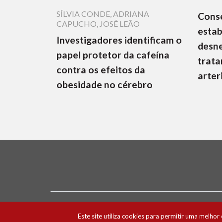
SÍLVIA CONDE
,
ADRIANA
Cons
CAPUCHO
,
JOSÉ LEÃO
estab
Investigadores identificam o
desne
papel protetor da cafeína
trata
contra os efeitos da
arter
obesidade no cérebro
Ficha Técnica e Estatuto Editorial
Política 
Este site utiliza cookies para permitir uma melhor 