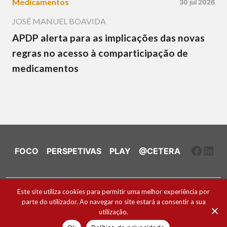
Medicamentos
30 jul 2026
JOSÉ MANUEL BOAVIDA
APDP alerta para as implicações das novas
regras no acesso à comparticipação de
medicamentos
Faceb
Link
FOCO
PERSPETIVAS
PLAY
@CETERA
Ficha Técnica e Estatuto Editorial
Este site utiliza cookies para permitir uma melhor experiência por
parte do utilizador. Ao navegar no site estará a consentir a sua
Política de Cookies
utilização.
2026 ® Todos os direitos reservados