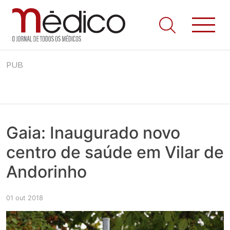
Jornal Médico
Médico – O Jornal de Todos os Médicos. Onde as notícias
Skip
realmente contam! Tudo o que se passa na Saúde!
PUB
to
content
Gaia: Inaugurado novo
centro de saúde em Vilar de
Andorinho
01 out 2018