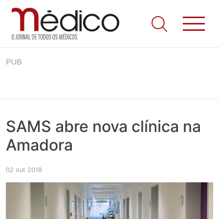
Jornal Médico
Médico – O Jornal de Todos os Médicos. Onde as notícias
Skip
realmente contam! Tudo o que se passa na Saúde!
PUB
to
content
SAMS abre nova clínica na
Amadora
02 out 2018