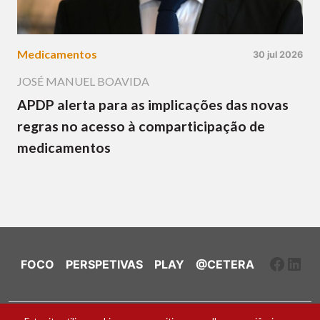
Medicamentos
30 jul 2026
JOSÉ MANUEL BOAVIDA
APDP alerta para as implicações das novas
regras no acesso à comparticipação de
medicamentos
Faceb
Link
FOCO
PERSPETIVAS
PLAY
@CETERA