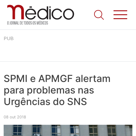
Jornal Médico
Médico – O Jornal de Todos os Médicos. Onde as notícias
Skip
realmente contam! Tudo o que se passa na Saúde!
PUB
to
content
SPMI e APMGF alertam
para problemas nas
Urgências do SNS
08 out 2018