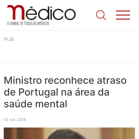
Jornal Médico
Médico – O Jornal de Todos os Médicos. Onde as notícias
Skip
realmente contam! Tudo o que se passa na Saúde!
PUB
to
content
Ministro reconhece atraso
de Portugal na área da
saúde mental
10 out 2018