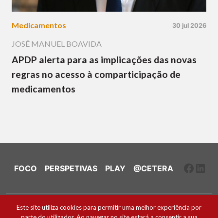
Medicamentos
30 jul 2026
JOSÉ MANUEL BOAVIDA
APDP alerta para as implicações das novas
regras no acesso à comparticipação de
medicamentos
Faceb
Link
FOCO
PERSPETIVAS
PLAY
@CETERA
Ficha Técnica e Estatuto Editorial
Este site utiliza cookies para permitir uma melhor experiência por
parte do utilizador. Ao navegar no site estará a consentir a sua