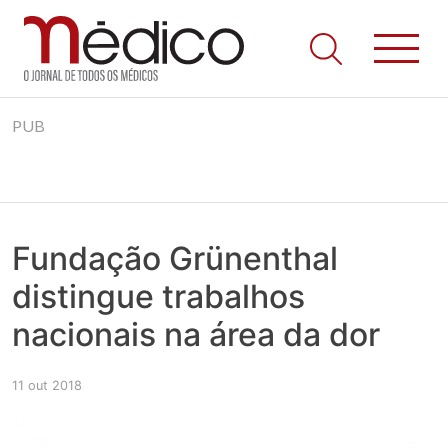
Jornal Médico
Médico – O Jornal de Todos os Médicos. Onde as notícias
Skip
realmente contam! Tudo o que se passa na Saúde!
PUB
to
content
Fundação Grünenthal
distingue trabalhos
nacionais na área da dor
11 out 2018