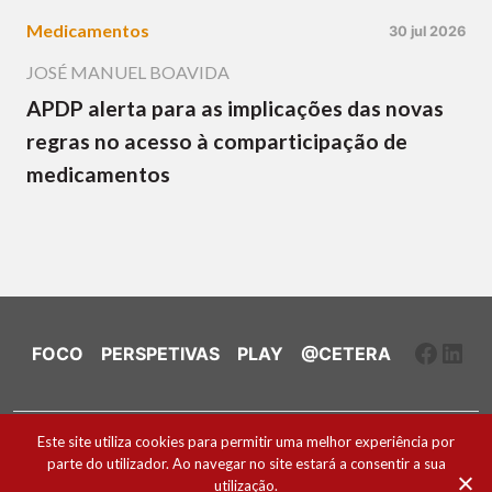
Medicamentos
30 jul 2026
JOSÉ MANUEL BOAVIDA
APDP alerta para as implicações das novas
regras no acesso à comparticipação de
medicamentos
Faceb
Link
FOCO
PERSPETIVAS
PLAY
@CETERA
Ficha Técnica e Estatuto Editorial
Este site utiliza cookies para permitir uma melhor experiência por
parte do utilizador. Ao navegar no site estará a consentir a sua
Política de Cookies
utilização.