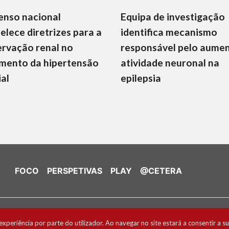
enso nacional
Equipa de investigação
elece diretrizes para a
identifica mecanismo
rvação renal no
responsável pelo aume
mento da hipertensão
atividade neuronal na
ial
epilepsia
FOCO
PERSPETIVAS
PLAY
@CETERA
de Cookies
experiência por parte do utilizador. Ao navegar no site estará a consentir a su