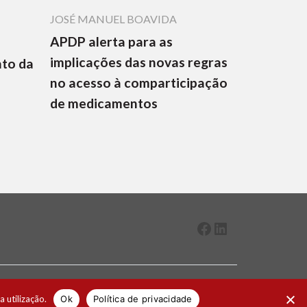
JOSÉ MANUEL BOAVIDA
APDP alerta para as
implicações das novas regras
nto da
no acesso à comparticipação
de medicamentos
Facebook
LinkedIn
2026 ® Todos os direitos reservados
a utilização.
Ok
Política de privacidade