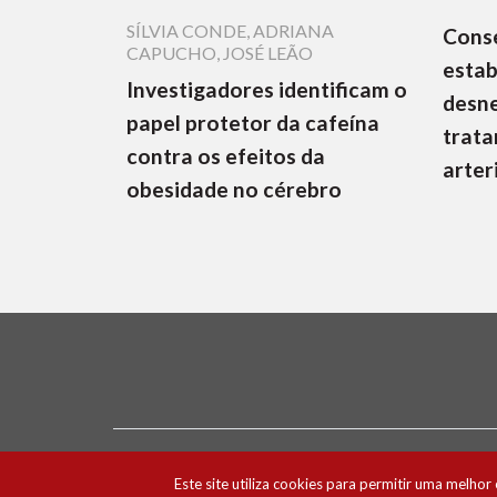
SÍLVIA CONDE
,
ADRIANA
Cons
CAPUCHO
,
JOSÉ LEÃO
estab
Investigadores identificam o
desne
papel protetor da cafeína
trata
contra os efeitos da
arter
obesidade no cérebro
Ficha Técnica e Estatuto Editorial
Política 
Este site utiliza cookies para permitir uma melhor 