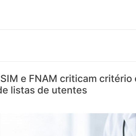
 notícias realmente contam! Tudo o que se passa na Saúde!
SIM e FNAM criticam critério
e listas de utentes