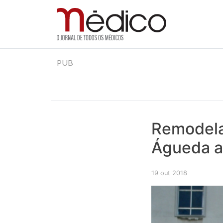
Jornal Médico
Médico – O Jornal de Todos os Médicos. Onde as
Skip
PUB
to
content
Remodela
Águeda a
19 out 2018