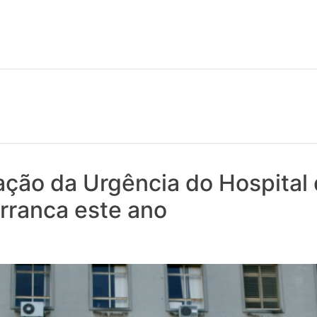
 notícias realmente contam! Tudo o que se passa na Saúde!
ção da Urgência do Hospital
rranca este ano