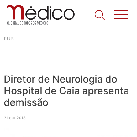
Jornal Médico
Médico – O Jornal de Todos os Médicos. Onde as notícias
Skip
realmente contam! Tudo o que se passa na Saúde!
PUB
to
content
Diretor de Neurologia do
Hospital de Gaia apresenta
demissão
31 out 2018