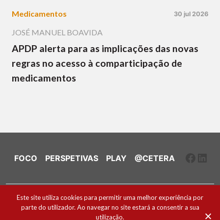
Medicamentos
30 jul 2026
JOSÉ MANUEL BOAVIDA
APDP alerta para as implicações das novas
regras no acesso à comparticipação de
medicamentos
Faceb
Link
FOCO
PERSPETIVAS
PLAY
@CETERA
Ficha Técnica e Estatuto Editorial
Este site utiliza cookies para permitir uma melhor experiência por
parte do utilizador. Ao navegar no site estará a consentir a sua
Política de Cookies
utilização.