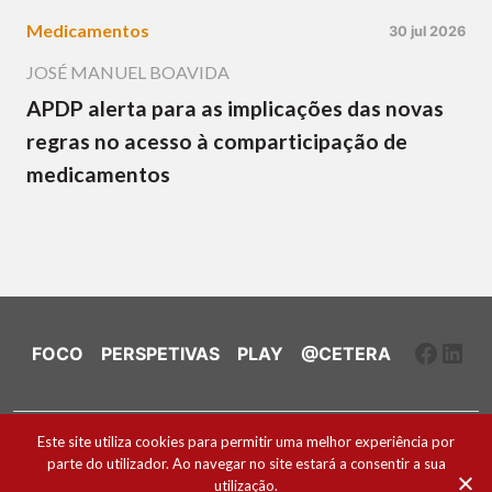
Medicamentos
30 jul 2026
JOSÉ MANUEL BOAVIDA
APDP alerta para as implicações das novas
regras no acesso à comparticipação de
medicamentos
Faceb
Link
FOCO
PERSPETIVAS
PLAY
@CETERA
Ficha Técnica e Estatuto Editorial
Este site utiliza cookies para permitir uma melhor experiência por
parte do utilizador. Ao navegar no site estará a consentir a sua
Política de Cookies
utilização.