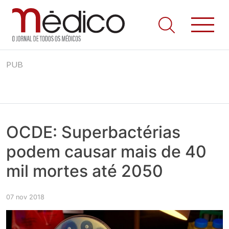
Jornal Médico
Médico – O Jornal de Todos os Médicos. Onde as notícias
Skip
realmente contam! Tudo o que se passa na Saúde!
PUB
to
content
OCDE: Superbactérias
podem causar mais de 40
mil mortes até 2050
07 nov 2018