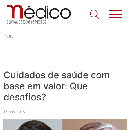
Jornal Médico
Médico – O Jornal de Todos os Médicos. Onde as notícias
Skip
realmente contam! Tudo o que se passa na Saúde!
PUB
to
content
Cuidados de saúde com
base em valor: Que
desafios?
16 nov 2018