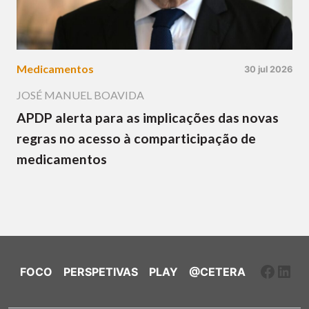
Medicamentos
30 jul 2026
JOSÉ MANUEL BOAVIDA
APDP alerta para as implicações das novas
regras no acesso à comparticipação de
medicamentos
Faceb
Link
FOCO
PERSPETIVAS
PLAY
@CETERA