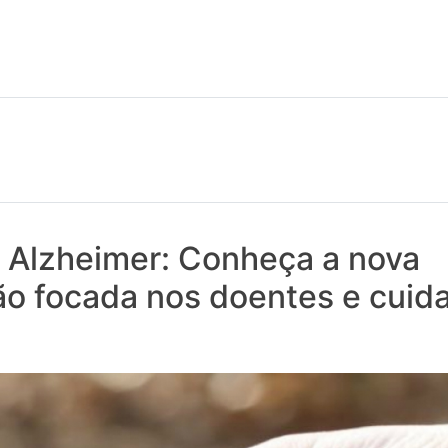
 notícias realmente contam! Tudo o que se passa na Saúde!
r Alzheimer: Conheça a nova
ão focada nos doentes e cuid