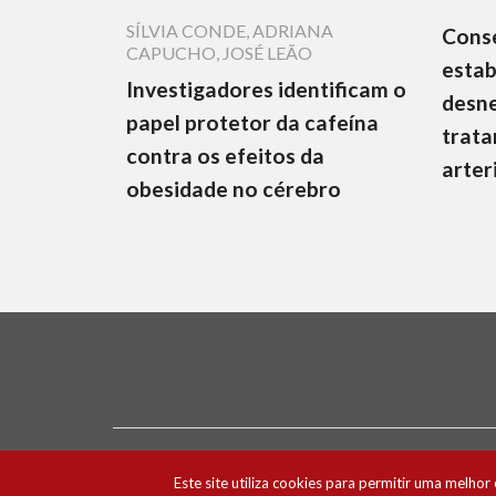
SÍLVIA CONDE
,
ADRIANA
Cons
CAPUCHO
,
JOSÉ LEÃO
estab
Investigadores identificam o
desne
papel protetor da cafeína
trata
contra os efeitos da
arter
obesidade no cérebro
Ficha Técnica e Estatuto Editorial
Política 
Este site utiliza cookies para permitir uma melhor 