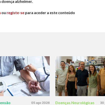
a doença alzheimer.
n
ou
registe-se
para aceder a este conteúdo
tensão
Doenças Neurológicas
05 ago 2026
30 