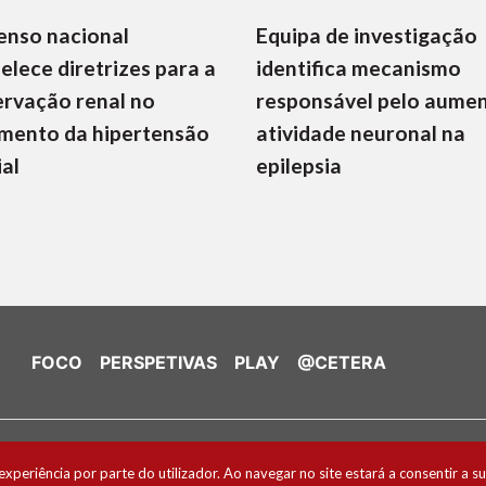
enso nacional
Equipa de investigação
elece diretrizes para a
identifica mecanismo
rvação renal no
responsável pelo aume
mento da hipertensão
atividade neuronal na
ial
epilepsia
FOCO
PERSPETIVAS
PLAY
@CETERA
de Cookies
experiência por parte do utilizador. Ao navegar no site estará a consentir a su