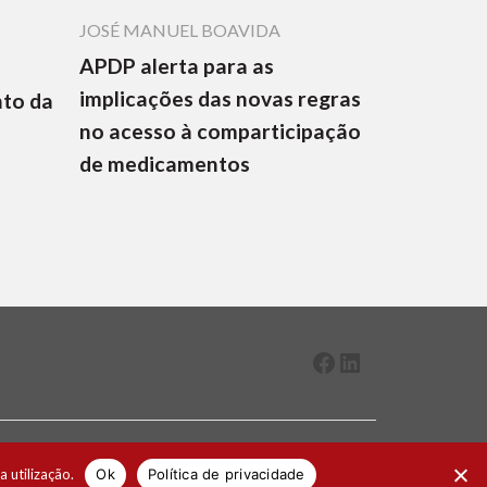
JOSÉ MANUEL BOAVIDA
APDP alerta para as
implicações das novas regras
nto da
no acesso à comparticipação
de medicamentos
Facebook
LinkedIn
2026 ® Todos os direitos reservados
a utilização.
Ok
Política de privacidade