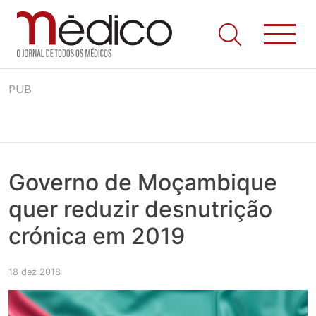
Jornal Médico
Médico – O Jornal de Todos os Médicos. Onde as notícias
Skip
realmente contam! Tudo o que se passa na Saúde!
PUB
to
content
Governo de Moçambique
quer reduzir desnutrição
crónica em 2019
18 dez 2018