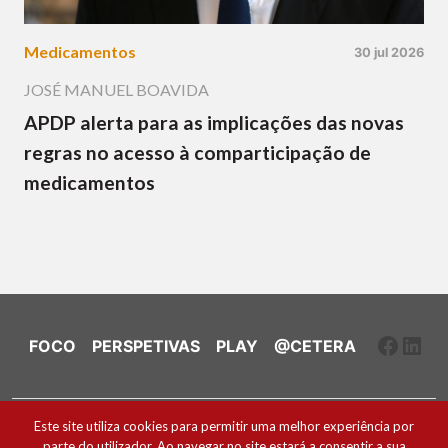
Medicamentos
30 jul 2026
JOSÉ MANUEL BOAVIDA
APDP alerta para as implicações das novas
regras no acesso à comparticipação de
medicamentos
Faceb
Link
FOCO
PERSPETIVAS
PLAY
@CETERA
Ficha Técnica e Estatuto Editorial
Este site utiliza cookies para permitir uma melhor experiência por
parte do utilizador. Ao navegar no site estará a consentir a sua