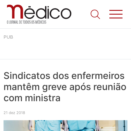
Jornal Médico
Médico – O Jornal de Todos os Médicos. Onde as notícias
Skip
realmente contam! Tudo o que se passa na Saúde!
PUB
to
content
Sindicatos dos enfermeiros
mantêm greve após reunião
com ministra
21 dez 2018