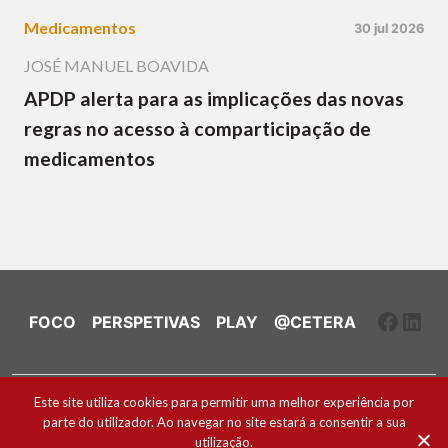
Medicamentos
30 jul 2026
JOSÉ MANUEL BOAVIDA
APDP alerta para as implicações das novas
regras no acesso à comparticipação de
medicamentos
Faceb
Link
FOCO
PERSPETIVAS
PLAY
@CETERA
Ficha Técnica e Estatuto Editorial
Este site utiliza cookies para permitir uma melhor experiência por
parte do utilizador. Ao navegar no site estará a consentir a sua
Política de Cookies
utilização.