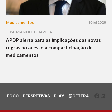
Medicamentos
30 jul 2026
JOSÉ MANUEL BOAVIDA
APDP alerta para as implicações das novas
regras no acesso à comparticipação de
medicamentos
Faceb
Link
FOCO
PERSPETIVAS
PLAY
@CETERA