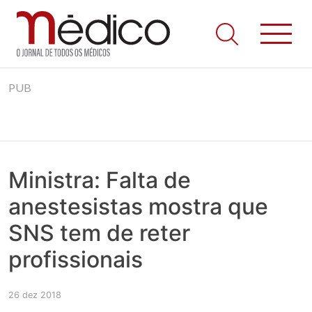
Jornal Médico
Médico – O Jornal de Todos os Médicos. Onde as notícias
Skip
realmente contam! Tudo o que se passa na Saúde!
PUB
to
content
Ministra: Falta de
anestesistas mostra que
SNS tem de reter
profissionais
26 dez 2018